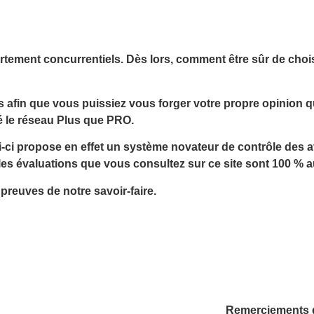
ortement concurrentiels. Dès lors,
comment être sûr de choisi
s
afin que vous puissiez vous forger votre propre opinion q
é le réseau Plus que PRO.
i-ci propose en effet un système novateur de
contrôle des av
les évaluations que vous consultez sur ce site sont 100 % 
reuves de notre savoir-faire
.
Remerciements de